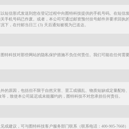
以短信形式发送到您在登记过程中向图特科技提供的手机号码。在短信发出二
相关手机号码已作废。或者，本公司可通过邮资预付挂号邮件并要求回执
下，在付邮当日三 (3) 天后通知被视为已送达。
。图特科技对那些网站的隐私保护措施不负任何责任。我们可能在任何需
以外的原因，包括但不限于自然灾害、罢工或骚乱、物质短缺或定量配给
故等，致使本公司延迟或未能履约的，图特科技不对您承担任何责任。
或建议，可与图特科技客户服务部门联系（联系电话：400-905-766