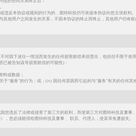
特科技的合同关系终止后：
。
为或违反本协议或规则的行为的，图特科技仍可依据本协议向您主张权利。
务与其他用户之间发生的关系，不因本协议的终止而终止，其他用户仍有权
技不对因下述任一情况而发生的任何损害赔偿承担责任，包括但不限于使
是否已被告知该等损害赔偿的可能性)：
输资料或数据；
声明或关于“服务”的行为；或；(iv) 因任何原因而引起的与“服务”有关的任何
或因您违反了法律或侵害了第三方的权利，而使第三方对图特科技及董事
），您必须赔偿给图特科技及董事 、职员、代理人，使其等免遭损失。