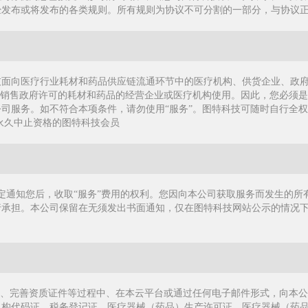
经发布或将发布的各类规则。所有规则为协议不可分割的一部分，与协议
技面向医疗行业耗材和药品供应链流通环节中的医疗机构、供货企业、政
立销售政府许可的耗材和药品的经营企业或医疗机构使用。因此，您必须
司服务。如不符合本项条件，请勿使用“服务”。图特科技可随时自行全权
或永久中止资格的图特科技会员
定通知您后，收取“服务”费用的权利。您因向本公司获取服务而发生的所
行承担。本公司保留在无须发出书面通知，仅在图特科技网站公示的情况
册、完善资质证件等过程中、在本云平台或通过任何电子邮件形式，向本公
机构代码证、税务登记证、医疗器械（药品）生产许可证、医疗器械（药