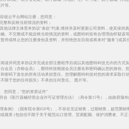
图片等。
特供应链云平台网站注册，您同意：
、完整和反映当前情况的资料；
或其他法律主体受本协议“条款”约束,维持并及时更新公司资料，使其保持
准确、不完整或不能反映当前情况的资料，或图特科技有合理理由怀疑该
暂停或终止您的注册身份及资料，并拒绝您在目前或将来对“服务”(或其任
。
、阅读并同意本协议并完成全部注册程序后或以其他图特科技允许的方式
平台会员（亦称会员），图特科技根据会员注册名和密码确认您的身份。
名和密码下发生的所有活动承担责任。您理解图特科技对您的请求采取行
不限于您的任何损失）不承担任何责任。 图片等。
。 您同意，“您的资质证件”
均符合《医疗器械经营企业许可证管理办法》（局令第15号），由政府颁
管理条例》（国务院令第650号），不存在无证销售，过期销售，超范围销
条例或规章 (包括但不限于关于规范出口管理、贸易配额、保护消费者、不