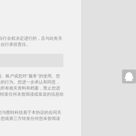
您自行全权决定进行的，且与此有关
将自行承担责任。
码、账户或您对“服务”的使用。您
务的行为。您进一步承认和同意，
40090
的所有相关资料和档案，禁止您进
或转发任何未曾阅读或发送的信息给
您与图特科技基于本协议的合同关
向您或第三方转发任何您未曾阅读