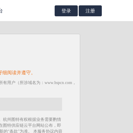
台
登录
注册
仔细阅读并遵守。
（所涉域名为：www.hspcn.com，
)。杭州图特有权根据业务需要酌情
经在图特供应链云平台网站公布，即
的“条款”为准。 本服务协议内容