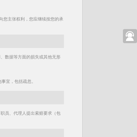
向您主张权利，您应继续按您的承
400-
用、数据等方面的损失或其他无形
905-
7668
其他事宜，包括疏忽。
、职员、代理人提出索赔要求（包